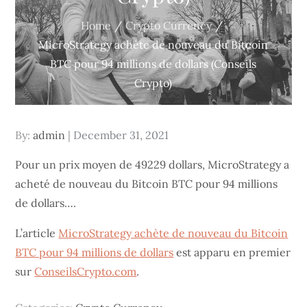
Home
Crypto Currency
MicroStrategy achète de nouveau du Bitcoin
BTC pour 94 millions de dollars (Conseils
Crypto)
Posted
By:
admin
December 31, 2021
on
Pour un prix moyen de 49229 dollars, MicroStrategy a
acheté de nouveau du Bitcoin BTC pour 94 millions
de dollars….
L’article
MicroStrategy achète de nouveau du Bitcoin
BTC pour 94 millions de dollars
est apparu en premier
sur
ConseilsCrypto.com
.