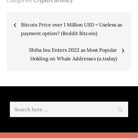
Categories:
Crypto Currency
Post
Bitcoin Price over 1 Million USD = Useless as
navigation
payment option? (Reddit Bitcoin)
Shiba Inu Enters 2022 as Most Popular
Holding on Whale Addresses (u.today)
Search
Search
for: