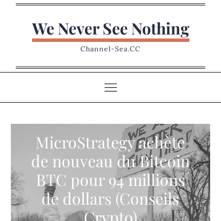
Skip
to
We Never See Nothing
content
Channel-Sea.CC
MicroStrategy achète
de nouveau du Bitcoin
BTC pour 94 millions
de dollars (Conseils
Crypto)