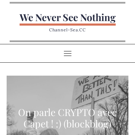
Skip
to
We Never See Nothing
content
Channel-Sea.CC
On parle CRYPTO avec
Capet ! :) (blockblog)