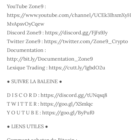
YouTube Zone9 :
https://www.youtube.com/channel/UCEk3IhxmXyH
MvApsvOyCqew
Discord Zone9 : https://discord.gg/FjFs9Jy
Twitter Zone9 : https://twitter.com/Zone9_Crypto
Documentation :
http://bit.ly/Documentation_Zone9
Lexique Trading : https://cutt.ly/IgbdO2u
● SUIVRE LA BALEINE ●
D I S C O R D : https://discord.gg/tUNqsq8
T W I T T E R : https://goo.gl/XSmlqc
Y O U T U B E : https://goo.gl/ByPuf0
● LIENS UTILES ●