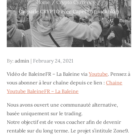
Home
Crypto Currency
On parle CRYPTO avec Capet ! :) (blockblog)
Posted
By:
admin
February 24, 2021
on
Vidéo de BaleineFR – La Baleine via
Youtube
. Pensez à
vous abonner à leur chaîne depuis ce lien :
Chaine
Youtube BaleineFR – La Baleine
Nous avons ouvert une communauté alternative,
basée uniquement sur le trading.
Notre objectif est de vous coacher afin de devenir
rentable sur du long terme. Le projet s’intitule Zone9.